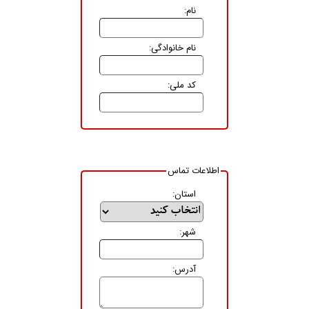
نام:
سفارش
آنلاين
نام خانوادگی:
گارانتی
سفارش
کد ملی:
دفترچه
راهنما
ارتباط
با
ما
اطلاعات تماس
درخواست
استان:
همکاری
تماس
شهر:
با
ما
آدرس:
نظر
سنجی
مشتريان