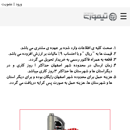
ورود | عضویت
☰
صفحه
اصلی
فروش
بخشنامه
صحت کلیه ی اطلاعات وارد شده بر عهده ی مشتری می باشد.
فروش
قیمت ها به " ریال " و با احتساب 9% مالیات بر ارزش افزوده می باشد.
قطعه به همراه فاکتور رسمی به خریدار تحویل می گردد.
خريد
زمان ارسال در محدوده شهر اصفهان حداکثر ا روز کاری و در
آنلاين
دیگراستان ها و شهرستان ها حداکثر 3 روز کاری میباشد.
هزینه حمل برای محدوده شهر اصفهان رایگان بوده و برای دیگر استان
پيگيری
ها و شهرستان ها، هزینه حمل به صورت پس کرایه دریافت می گردد.
وضعيت
خريد
راهنمای
شماره
گذاری
شرايط
ويژه